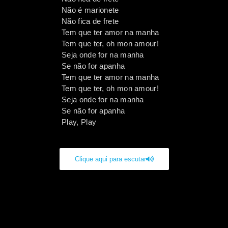
Não é marionete
Não fica de frete
Tem que ter amor na manha
Tem que ter, oh mon amour!
Seja onde for na manha
Se não for apanha
Tem que ter amor na manha
Tem que ter, oh mon amour!
Seja onde for na manha
Se não for apanha
Play, Play
Clique aqui para escutar
FICHA TÉCNICA