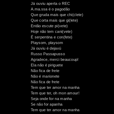
Já ouviu aperta o REC
A.ma.ssa é o pagodão
Que gruda mais que chi(clete)
Que corta mais que gi(lete)
Então escute pi(vete)
Hoje não tem cani(vete)
É serpentina e con(fete)
Playsom, playsom
Já ouviu é dejavú
Russo Passapusso
Agradece, merci beaucoup!
Ela não é piriguete
Não fica de frete
Não é marionete
Não fica de frete
Tem que ter amor na manha
Tem que ter, oh mon amour!
Seja onde for na manha
Se não for apanha
Tem que ter amor na manha