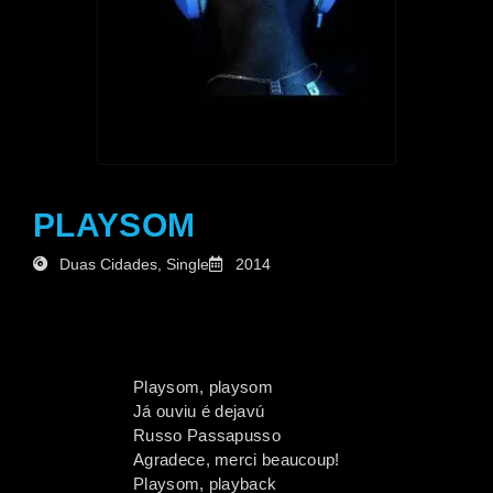
PLAYSOM
Duas Cidades
,
Single
2014
Playsom, playsom
Já ouviu é dejavú
Russo Passapusso
Agradece, merci beaucoup!
Playsom, playback