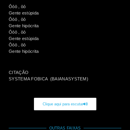
Ôôô , ôô
Gente estúpida
Ôôô , ôô
Gente hipócrita
Ôôô , ôô
Gente estúpida
Ôôô , ôô
Gente hipócrita
CITAÇÃO
SYSTEMA FOBICA (BAIANASYSTEM)
Clique aqui para escutar
OUTRAS FAIXAS