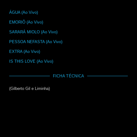
ÁGUA (Ao Vivo)
EMORIÔ (Ao Vivo)
SARARÁ MIOLO (Ao Vivo)
PESSOA NEFASTA (Ao Vivo)
EXTRA (Ao Vivo)
IS THIS LOVE (Ao Vivo)
FICHA TÉCNICA
(Gilberto Gil e Liminha)
Voz, violão e guitarra – Gilberto Gil
Guitarra e Guitarra Baiana – Sérgio Chiavazzolli
Vocais – Nara Gil
Voz e vocais – Russo Passapusso
Guitarra baiana – Roberto Barreto
Baixo – Sekobass
Guitarra – Junix 11