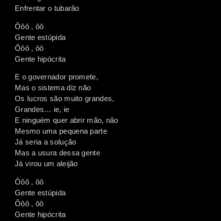
Enfrentar o tubarão
Ôôô , ôô
Gente estúpida
Ôôô , ôô
Gente hipócrita
E o governador promete,
Mas o sistema diz não
Os lucros são muito grandes,
Grandes… ie, ie
E ninguém quer abrir mão, não
Mesmo uma pequena parte
Já seria a solução
Mas a usura dessa gente
Já virou um aleijão
Ôôô , ôô
Gente estúpida
Ôôô , ôô
Gente hipócrita